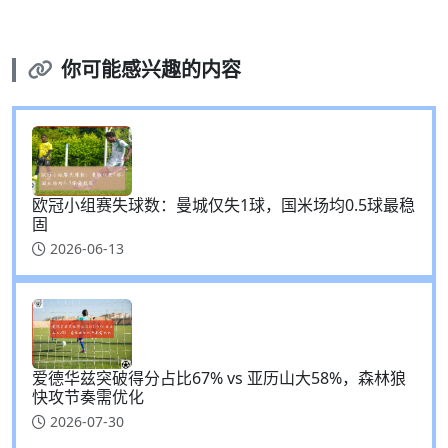
你可能感兴趣的内容
欧冠小组赛失球数：曼城仅失1球，国米场均0.5球最稳
固
2026-06-13
爱德华兹突破得分占比67% vs 亚历山大58%，森林狼
快攻节奏需优化
2026-07-30