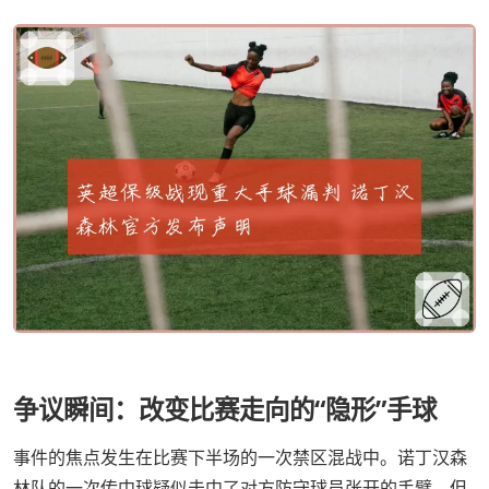
争议瞬间：改变比赛走向的“隐形”手球
事件的焦点发生在比赛下半场的一次禁区混战中。诺丁汉森
林队的一次传中球疑似击中了对方防守球员张开的手臂，但