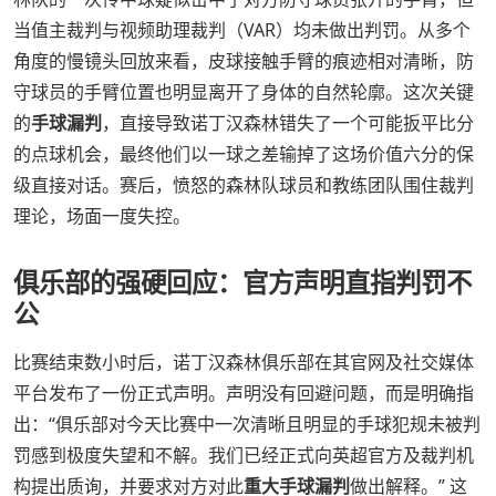
当值主裁判与视频助理裁判（VAR）均未做出判罚。从多个
角度的慢镜头回放来看，皮球接触手臂的痕迹相对清晰，防
守球员的手臂位置也明显离开了身体的自然轮廓。这次关键
的
手球漏判
，直接导致诺丁汉森林错失了一个可能扳平比分
的点球机会，最终他们以一球之差输掉了这场价值六分的保
级直接对话。赛后，愤怒的森林队球员和教练团队围住裁判
理论，场面一度失控。
俱乐部的强硬回应：官方声明直指判罚不
公
比赛结束数小时后，诺丁汉森林俱乐部在其官网及社交媒体
平台发布了一份正式声明。声明没有回避问题，而是明确指
出：“俱乐部对今天比赛中一次清晰且明显的手球犯规未被判
罚感到极度失望和不解。我们已经正式向英超官方及裁判机
构提出质询，并要求对方对此
重大手球漏判
做出解释。” 这