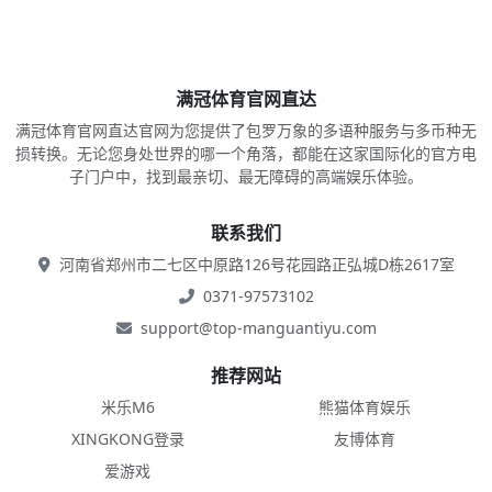
手机app
官网在线
行业资讯
关于满冠体育官网直达
隐私政策
合作条款
网站地图
满冠体育官网直达
满冠体育官网直达官网为您提供了包罗万象的多语种服务与多币种无
损转换。无论您身处世界的哪一个角落，都能在这家国际化的官方电
子门户中，找到最亲切、最无障碍的高端娱乐体验。
联系我们
河南省郑州市二七区中原路126号花园路正弘城D栋2617室
0371-97573102
support@top-manguantiyu.com
推荐网站
米乐M6
熊猫体育娱乐
XINGKONG登录
友博体育
爱游戏