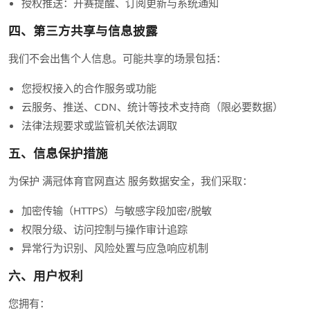
授权推送：开赛提醒、订阅更新与系统通知
四、第三方共享与信息披露
我们不会出售个人信息。可能共享的场景包括：
您授权接入的合作服务或功能
云服务、推送、CDN、统计等技术支持商（限必要数据）
法律法规要求或监管机关依法调取
五、信息保护措施
为保护 满冠体育官网直达 服务数据安全，我们采取：
加密传输（HTTPS）与敏感字段加密/脱敏
权限分级、访问控制与操作审计追踪
异常行为识别、风险处置与应急响应机制
六、用户权利
您拥有：