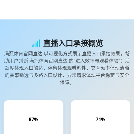
直播入口承接概览
满冠体育官网直达 以可视化方式展示直播入口承接效果，帮
助用户判断 满冠体育官网直达 的“进入效率与观看体验”：活
跃度体现入口触达，停留体现观看粘性，交互频率体现清晰
的赛事筛选与多路入口设计，异常请求体现平台稳定与安全
保障。
87%
71%