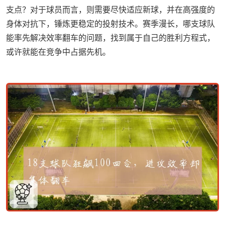
支点？对于球员而言，则需要尽快适应新球，并在高强度的
身体对抗下，锤炼更稳定的投射技术。赛季漫长，哪支球队
能率先解决效率翻车的问题，找到属于自己的胜利方程式，
或许就能在竞争中占据先机。