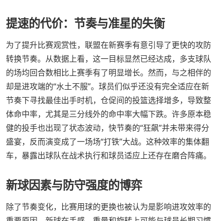
提速的代价：节奏与准星的失衡
为了提升比赛观赏性，联盟在新赛季有意引导了更快的攻防
转换节奏。从数据上看，这一目标显然已经达成，多支球队
的场均回合数相比上赛季有了明显增长。然而，与之相伴的
却是进攻端的“水土不服”。球员们似乎还没有完全适应在新
节奏下寻找最佳出手时机，仓促间的投篮选择增多，导致整
体命中率，尤其是三分线外的命中率大幅下跌。许多原本稳
健的投手也出现了状态波动，快节奏的“狂飙”并未带来得分
盛宴，反而演变成了一场场“打铁”大战。这种效率的集体翻
车，暴露出球队在战术执行和球员适应上还存在磨合阵痛。
新球因素与防守强度的博弈
除了节奏变化，比赛用球的更换也被认为是影响进攻效率的
重要原因。新球在手感、重量和旋转上可能与球员长期习惯