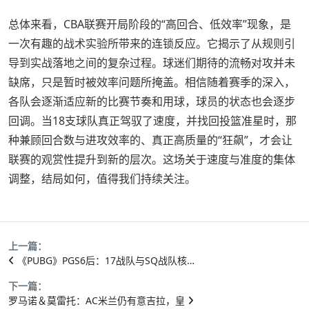
总体来看，CBA联赛开局阶段的“高回合、低效率”现象，是
一次有趣的战术实验所带来的连锁反应。它揭示了从规则引
导到实战落地之间的复杂过程。球迷们期待的流畅对攻并未
缺席，只是暂时被效率问题所掩盖。相信随着赛季的深入，
各队会逐渐适应新的比赛节奏和用球，球员的状态也会逐步
回调。当18支球队真正驾驭了速度，并找回投篮准星时，那
种兼顾回合数与进攻效率的、真正高质量的“狂飙”，才会让
联赛的观赏性提升到新的层次。这场关于速度与准度的集体
调整，结局如何，值得我们持续关注。
上一篇：
《PUBG》PGS6后：17战队与SQ战队核…
下一篇：
罗马诺＆莫雷托：AC米兰仍有意吉拉，皇