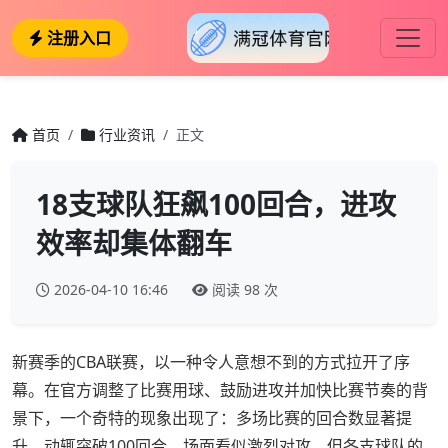
注册入口
首页
行业资讯
正文
18支球队狂飙100回合，进攻
效率却集体翻车
2026-04-10 16:46
阅读 98 次
新赛季的CBA联赛，以一种令人意想不到的方式拉开了序
幕。在官方调整了比赛用球、鼓励进攻并加快比赛节奏的背
景下，一个奇特的现象出现了：多场比赛的回合数显著提
升，动辄突破100回合，场面看似激烈对攻，但各支球队的