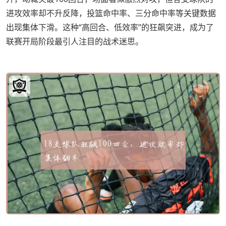
进攻效率却不升反降，投篮命中率、三分命中率等关键数据
出现集体下滑。这种“高回合、低效率”的狂飙突进，成为了
联赛开局阶段最引人注目的战术迷思。