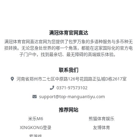
手机app
官网在线
行业资讯
关于满冠体育官网直达
隐私政策
合作条款
网站地图
满冠体育官网直达
满冠体育官网直达官网为您提供了包罗万象的多语种服务与多币种无
损转换。无论您身处世界的哪一个角落，都能在这家国际化的官方电
子门户中，找到最亲切、最无障碍的高端娱乐体验。
联系我们
河南省郑州市二七区中原路126号花园路正弘城D栋2617室
0371-97573102
support@top-manguantiyu.com
推荐网站
米乐M6
熊猫体育娱乐
XINGKONG登录
友博体育
爱游戏