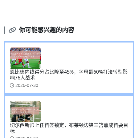
你可能感兴趣的内容
恩比德内线得分占比降至45%，字母哥60%打法转型影
响76人战术
2026-07-30
切尔西新帅上任首签锁定，布莱顿边锋三笘薰成首要目
标