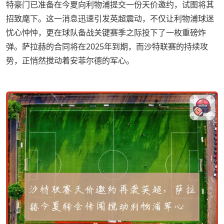
特豪门已准备在今夏向利物浦提交一份天价邀约，试图将其
招致麾下。这一消息迅速引发英超震动，不仅让利物浦球迷
忧心忡忡，更在球队备战关键赛季之际投下了一枚重磅炸
弹。萨拉赫的合同将在2025年到期，而沙特联赛的持续攻
势，正悄然搅动着安菲尔德的军心。