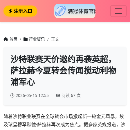
注册入口
首页
行业资讯
正文
沙特联赛天价邀约再袭英超，
萨拉赫今夏转会传闻搅动利物
浦军心
2026-05-15 12:55
阅读 67 次
随着沙特职业联赛在全球转会市场掀起新一轮金元风暴，埃
及球星穆罕默德·萨拉赫再次成为焦点。据多家英媒报道，沙