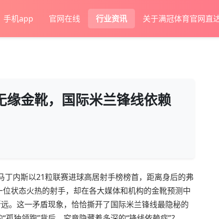
手机app
官网在线
行业资讯
关于满冠体育官网直
无缘金靴，国际米兰锋线依赖
马丁内斯以21粒联赛进球高居射手榜榜首，距离身后的弗
一位状态火热的射手，却在各大媒体和机构的金靴预测中
渐远。这一矛盾现象，恰恰撕开了国际米兰锋线最隐秘的
“孤独领跑”背后，究竟隐藏着多深的“锋线依赖症”？