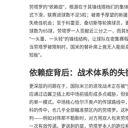
劳塔罗的“依赖症”，根源在于其锋线搭档们的集体
式下滑，联赛进球数不足5粒；被寄予厚望的新援
失绝佳机会；至于科雷亚、桑切斯等轮换球员，更
球数为65球，劳塔罗一人贡献近三分之一，而其
“一头重、一头轻”的锋线结构，让球队在密集赛
当劳塔罗被限制时，国米的替补席上竟无人能挺身
短板”。
依赖症背后：战术体系的失
更深层的问题在于，国际米兰的进攻战术正在被“劳
应通过边翼卫插上和中场前插形成多点威胁，但如
的单一模式。中场核心恰尔汗奥卢的传球路线中，
科的传中，也几乎全部瞄准禁区内的劳塔罗。这
判——例如对阵那不勒斯时，对方用双人包夹劳塔
一次有效传递。更讽刺的是，劳塔罗本人的跑位