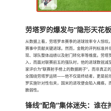
劳塔罗的爆发与“隐形天花板
从数据上看，劳塔罗本赛季的进球效率令人惊叹。
赛事中贡献关键进球。然而，金靴的评判标准并
现、球队整体战绩以及射门转化率等维度。劳塔罗
入，而面对联赛前五的强队时，他的进球数锐减至
家评价为“联赛射手榜上的数据刷子”，而非真正
全围绕劳塔罗运转——他不仅是终结者，更是前
罗实施针对性包夹，国米的进攻便会陷入瘫痪，而
脆弱性。
锋线“配角”集体迷失：谁在