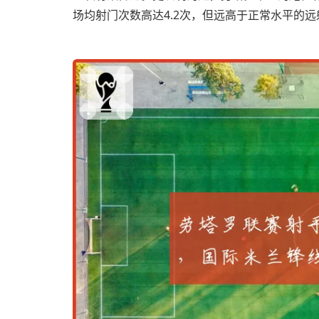
场均射门次数高达4.2次，但远高于正常水平的