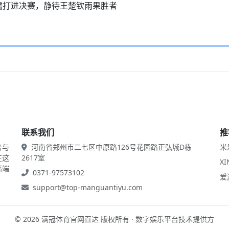
昀儒打进决赛，静待王楚钦雨果胜者
机app
官网在线
行业资讯
关于满冠体育官网直达
隐私政策
合作条款
网站地
联系我们
推
务与
河南省郑州市二七区中原路126号花园路正弘城D栋
米
在这
2617室
X
高端
0371-97573102
爱
support@top-manguantiyu.com
© 2026 满冠体育官网直达 版权所有 · 数字娱乐平台技术提供方