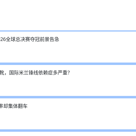
026全球总决赛夺冠前景告急
靴，国际米兰锋线依赖症多严重？
效率却集体翻车