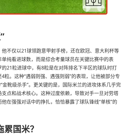
”
他不仅以21球领跑意甲射手榜，还在欧冠、意大利杯等
非单纯看进球数，而是综合考量球员在关键比赛中的表
的21粒进球中，有8粒是在对阵排名下半区的球队时打
4粒。这种“遇弱则强、遇强则弱”的表现，让他被部分专
的“金靴级杀手”。更关键的是，国际米兰的进攻体系几乎完
场支点和战术核心。这种过度依赖，导致对手一旦对劳塔
他在强强对话中的挣扎，恰恰暴露了球队锋线“单核”的
拖累国米？