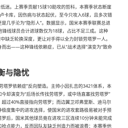
低迷。上赛季贡献15球10助攻的哲科，本赛季状态断崖
卢卡库，因伤病与状态起伏，至今只攻入6球，且多次错
是几乎沦为“隐形人”。数据显示，国米本赛季联赛总进
他锋线球员合计进球数仅为18球，占比不足三成。这种
程中缺乏轮换深度，更让对手得以全力封锁劳塔罗一人。
而出——这种锋线依赖症，已从“战术选择”演变为“致命
衡与隐忧
塔罗依赖症”反向塑造。主帅小因扎吉的3421体系，本
今却演变为“后场长传找劳塔罗，或中场直塞找劳塔罗”
超过40%直接指向劳塔罗；而边翼卫邓弗里斯、迪马尔
种极度集中的进攻选择，使国米的进攻套路极易被对手预
罗后，国米其他球员竟在进攻三区连续10分钟未能完成
和抢点能力，反而因队友缺乏创造力而被浪费：本赛季他