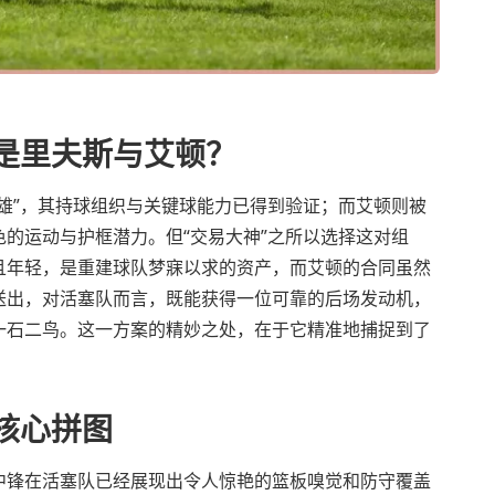
是里夫斯与艾顿？
雄”，其持球组织与关键球能力已得到验证；而艾顿则被
的运动与护框潜力。但“交易大神”之所以选择这对组
且年轻，是重建球队梦寐以求的资产，而艾顿的合同虽然
送出，对活塞队而言，既能获得一位可靠的后场发动机，
一石二鸟。这一方案的精妙之处，在于它精准地捕捉到了
核心拼图
中锋在活塞队已经展现出令人惊艳的篮板嗅觉和防守覆盖