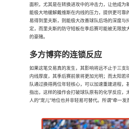
面积，尤其是在转换进攻中的冲击力，让他成为
能极大地缓解戴维斯在内线的压力，提供更可靠
易得到里夫斯，则能极大改善球队后场的深度与
定，而里夫斯的防守短板在季后赛可能被无限放大
的豪赌。
多方博弈的连锁反应
如果这笔交易真的发生，其影响将远不止于三支
内线厚度，其季后赛前景将更加光明；而太阳若
队通过换得两位年轻核心，可以加速重建进程，
指出，这样的操作会打破球队原有的化学反应，
人的“宠儿”地位也并非轻易可替代。所谓“牵一发