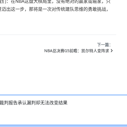
们：在NBA这盘大棋局里，没有绝对的赢家或输家，只
意迈出这一步，那将是一次对传统建队思维的勇敢挑战，
下一篇：
NBA总决赛G5前瞻：凯尔特人变阵求
裁判报告承认漏判却无法改变结果