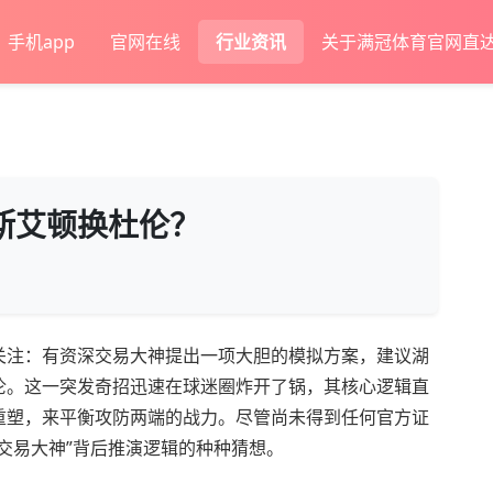
手机app
官网在线
行业资讯
关于满冠体育官网直
斯艾顿换杜伦？
关注：有资深交易大神提出一项大胆的模拟方案，建议湖
伦。这一突发奇招迅速在球迷圈炸开了锅，其核心逻辑直
重塑，来平衡攻防两端的战力。尽管尚未得到任何官方证
交易大神”背后推演逻辑的种种猜想。