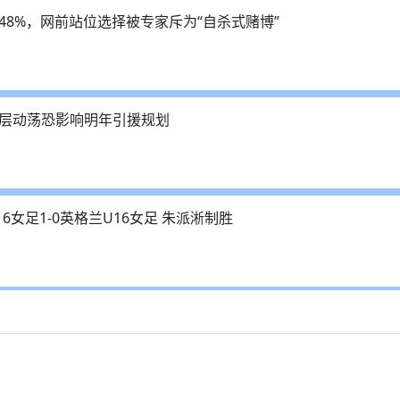
8%，网前站位选择被专家斥为“自杀式赌博”
层动荡恐影响明年引援规划
女足1-0英格兰U16女足 朱派淅制胜