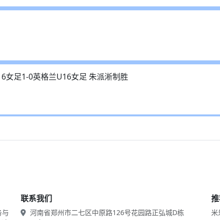
女足1-0英格兰U16女足 朱派淅制胜
机app
官网在线
行业资讯
关于满冠体育官网直达
隐私政策
合作条款
网站地
联系我们
推
务与
河南省郑州市二七区中原路126号花园路正弘城D栋
米