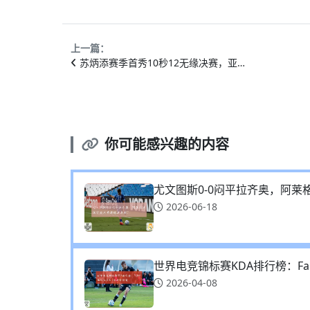
上一篇：
苏炳添赛季首秀10秒12无缘决赛，亚…
你可能感兴趣的内容
尤文图斯0-0闷平拉齐奥，阿
2026-06-18
世界电竞锦标赛KDA排行榜：Fa
2026-04-08