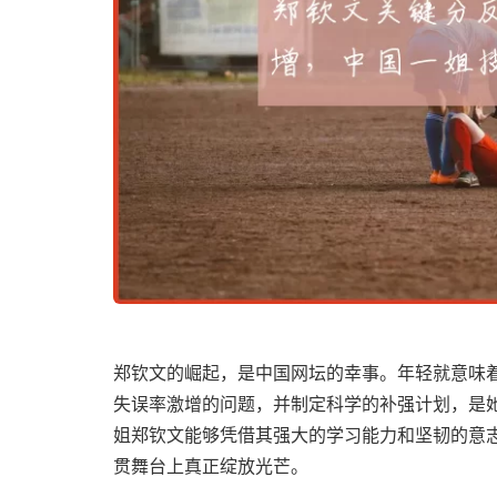
郑钦文的崛起，是中国网坛的幸事。年轻就意味
失误率激增的问题，并制定科学的补强计划，是
姐郑钦文能够凭借其强大的学习能力和坚韧的意
贯舞台上真正绽放光芒。