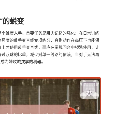
”的蜕变
两个维度入手。首要任务是肌肉记忆的强化：在日常训练
高强度的反手变直线专项练习，直到动作在高压下也能保
分上才使用反手变直线，而应在常规回合中频繁使用，让
等过渡球的比重，减少对单一线路的依赖。当对手无法再
正成为她攻城拔寨的利器。