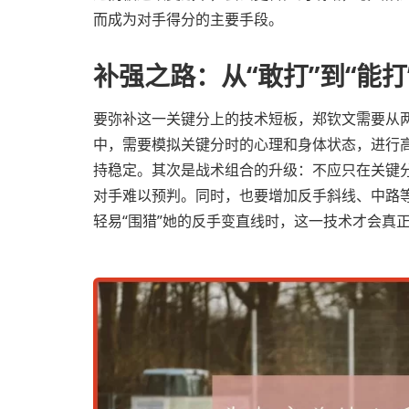
而成为对手得分的主要手段。
补强之路：从“敢打”到“能打
要弥补这一关键分上的技术短板，郑钦文需要从
中，需要模拟关键分时的心理和身体状态，进行
持稳定。其次是战术组合的升级：不应只在关键
对手难以预判。同时，也要增加反手斜线、中路
轻易“围猎”她的反手变直线时，这一技术才会真