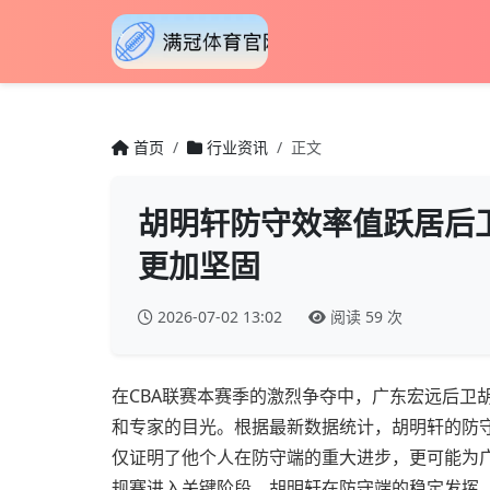
首页
行业资讯
正文
胡明轩防守效率值跃居后
更加坚固
2026-07-02 13:02
阅读 59 次
在CBA联赛本赛季的激烈争夺中，广东宏远后卫
和专家的目光。根据最新数据统计，胡明轩的防
仅证明了他个人在防守端的重大进步，更可能为
规赛进入关键阶段，胡明轩在防守端的稳定发挥