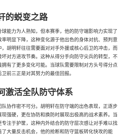
轩的蜕变之路
分球能力为人熟知，但本赛季，他的防守端影响力实现了
效率明显下降，这种变化源于他出色的身体对抗、预判意
中，胡明轩往往需要面对对手外援或核心后卫的冲击，而
破坏对方进攻节奏。这种从得分手向防守尖兵的转型，不
线拥有了更多变化可能。当球队需要限制对方头号得分点
后卫前三正是对其努力的最佳回报。
何激活全队防守体系
团队协作密不可分。胡明轩在防守端的出色表现，正逐步
展现强硬，更在协防和换防时展现出极高的战术素养。当
更专注于护筐，这种内外结合的防守层次感让对手难以找
造了大量反击机会，他的抢断和防守篮板转化快攻的能