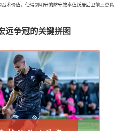
的战术价值，使得胡明轩的防守效率值跃居后卫前三更具
宏远争冠的关键拼图