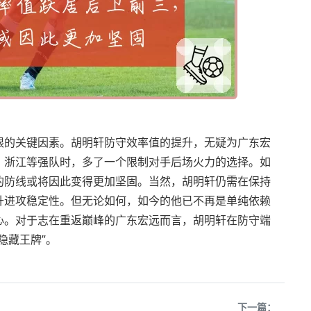
限的关键因素。胡明轩防守效率值的提升，无疑为广东宏
、浙江等强队时，多了一个限制对手后场火力的选择。如
的防线或将因此变得更加坚固。当然，胡明轩仍需在保持
升进攻稳定性。但无论如何，如今的他已不再是单纯依赖
心。对于志在重返巅峰的广东宏远而言，胡明轩在防守端
隐藏王牌”。
下一篇：