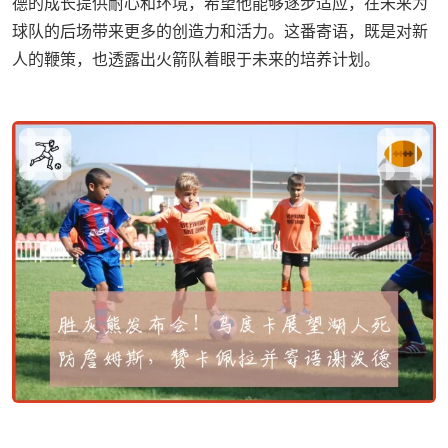
德的成长提供耐心和环境，希望他能够逐步适应，在未来为
球队的后场带来更多的创造力和活力。这番寄语，既是对新
人的鞭策，也透露出火箭队着眼于未来的培养计划。