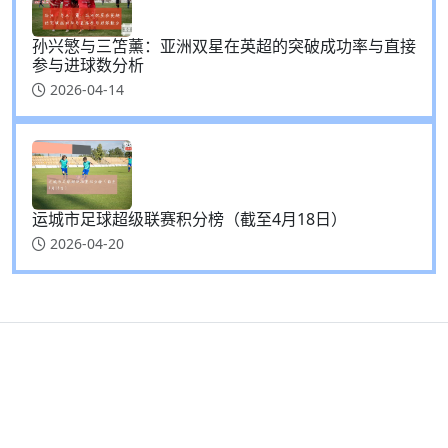
孙兴慜与三笘薰：亚洲双星在英超的突破成功率与直接
参与进球数分析
2026-04-14
运城市足球超级联赛积分榜（截至4月18日）
2026-04-20
手机app
官网在线
行业资讯
关于满冠体育官网直达
隐私政策
合作条款
网站地图