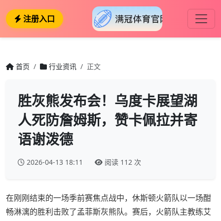
注册入口
首页
行业资讯
正文
胜灰熊发布会！乌度卡展望湖
人死防詹姆斯，赞卡佩拉并寄
语谢泼德
2026-04-13 18:11
阅读 112 次
在刚刚结束的一场季前赛焦点战中，休斯顿火箭队以一场酣
畅淋漓的胜利击败了孟菲斯灰熊队。赛后，火箭队主教练艾